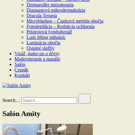
Dermaroller mezoterapia
Diamantová mikrodermabrázia
Dracula Terapia
Microblading – Čiarková metóda obočia
Fotodepilácia – Redukcia ochlpenia
Prístrojová lymfodrenáž
Lash lifting mihalníc
Laminácia obočia
Ostatné služby
Vizáž, make-up a účesy
Maderoterapie a masáže
Salón
Cenník
Kontakt
Salón Amity
Search…
Salón Amity