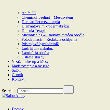
Anife 3D
Chemický peeling – Mesosystem
Dermaroller mezoterapia
Diamantová mikrodermabrázia
Dracula Terapia
Microblading – Čiarková metóda obočia
Fotodepilácia – Redukcia ochlpenia
Prístrojová lymfodrenáž
Lash lifting mihalníc
Laminácia obočia
Ostatné služby
Vizáž, make-up a účesy
Maderoterapie a masáže
Salón
Cenník
Kontakt
Search…
Salón Amity
Domov