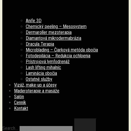
Anife 3D
Chemický peeling – Mesosystem
Dermaroller mezoterapia
Diamantová mikrodermabrázia
Dracula Terapia
Microblading – Čiarková metóda obočia
Fotodepilácia – Redukcia ochlpenia
Prístrojová lymfodrenáž
Lash lifting mihalníc
Laminácia obočia
Ostatné služby
Vizáž, make-up a účesy
Maderoterapie a masáže
Salón
Cenník
Kontakt
Search…