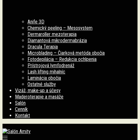
Anife 3D
Chemický peeling – Mesosystem
Dermaroller mezoterapia
Diamantová mikrodermabrázia
Dracula Terapia
Microblading – Čiarková metóda obočia
Fotodepilácia – Redukcia ochlpenia
Prístrojová lymfodrenáž
Lash lifting mihalníc
Laminácia obočia
Ostatné služby
Vizáž, make-up a účesy
Maderoterapie a masáže
Salón
Cenník
Kontakt